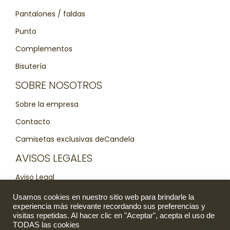
Pantalones / faldas
Punto
Complementos
Bisutería
SOBRE NOSOTROS
Sobre la empresa
Contacto
Camisetas exclusivas deCandela
AVISOS LEGALES
Aviso Legal
Política de Cookies
Usamos cookies en nuestro sitio web para brindarle la
experiencia más relevante recordando sus preferencias y
Política de Privacidad
visitas repetidas. Al hacer clic en "Aceptar", acepta el uso de
TODAS las cookies
Cómo comprar. Cambio devoluciones